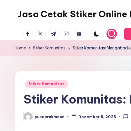
Jasa Cetak Stiker Onlin
facebook.com
twitter.com
t.me
instagram.com
youtube.com
Home
Stiker Komunitas
Stiker Komunitas: Mengabadik
Posted
Stiker Komunitas
in
Stiker Komunitas
yuseprukmana
December 8, 2023
Posted
by