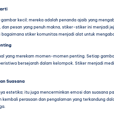
arti
gambar kecil; mereka adalah penanda ajaib yang mengab
 dan pesan yang penuh makna, stiker-stiker ini menjadi j
uri bagaimana stiker komunitas menjadi alat untuk mengab
enting
visual yang merekam momen-momen penting. Setiap gambar
eristiwa bersejarah dalam kelompok. Stiker menjadi med
dan Suasana
 hanya estetika; itu juga mencerminkan emosi dan suasana
kembali perasaan dan pengalaman yang terkandung dalam 
ga.