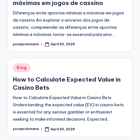
máximas em jogos de cassino
Diferenças entre apostas mínimas e máximas em jogos
de cassino Ao explorar o universo dos jogos de
cassino, compreender as diferenças entre apostas
mínimas e máximas torna-se essencial para uma…
yuseprukmana
April 30, 2026
Posted
by
Posted
Blog
in
How to Calculate Expected Value in
Casino Bets
How to Calculate Expected Value in Casino Bets
Understanding the expected value (EV) in casino bets
is essential for any serious gambler or enthusiast
seeking to make informed decisions. Expected…
yuseprukmana
April 30, 2026
Posted
by