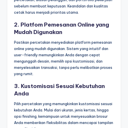
sebelum membuat keputusan. Keandalan dan kualitas
cetak harus menjadi prioritas utama.
2.
Platfom Pemesanan Online yang
Mudah Digunakan
Pastikan percetakan menyediakan platform pemesanan
online yang mudah digunakan. Sistem yang intuitif dan
user-friendly memungkinkan Anda dengan cepat
mengunggah desain, memilih opsi kustomisasi, dan
menyelesaikan transaksi, tanpa perlu melibatkan proses
yang rumit.
3.
Kustomisasi Sesuai Kebutuhan
Anda
Pilih percetakan yang memungkinkan kustomisasi sesuai
kebutuhan Anda. Mulai dari ukuran, jenis kertas, hingga
opsi finishing, kemampuan untuk menyesuaikan brosur
Anda memberikan fleksibilitas dalam mencapai tampilan