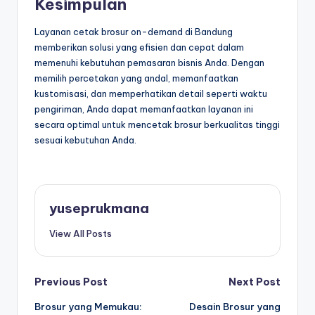
Kesimpulan
Layanan cetak brosur on-demand di Bandung
memberikan solusi yang efisien dan cepat dalam
memenuhi kebutuhan pemasaran bisnis Anda. Dengan
memilih percetakan yang andal, memanfaatkan
kustomisasi, dan memperhatikan detail seperti waktu
pengiriman, Anda dapat memanfaatkan layanan ini
secara optimal untuk mencetak brosur berkualitas tinggi
sesuai kebutuhan Anda.
yuseprukmana
View All Posts
Post
Previous Post
Next Post
Brosur yang Memukau:
Desain Brosur yang