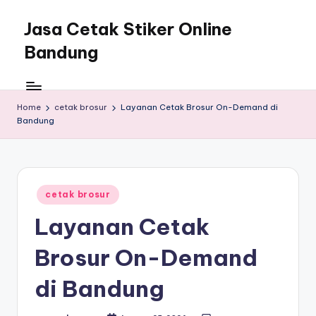
Jasa Cetak Stiker Online
Bandung
Home
cetak brosur
Layanan Cetak Brosur On-Demand di
Bandung
Posted
cetak brosur
in
Layanan Cetak
Brosur On-Demand
di Bandung