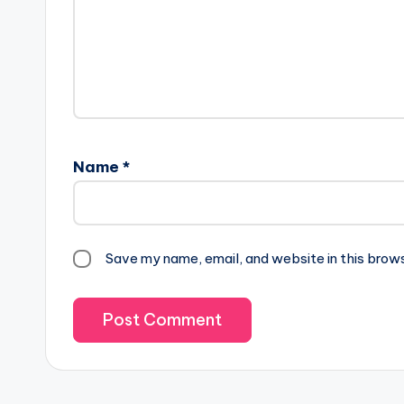
Name
*
Save my name, email, and website in this brow