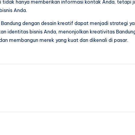
ini tidak hanya memberikan informasi kontak Anda, tetapi
isnis Anda.
andung dengan desain kreatif dapat menjadi strategi yan
n identitas bisnis Anda, menonjolkan kreativitas Bandun
dan membangun merek yang kuat dan dikenali di pasar.