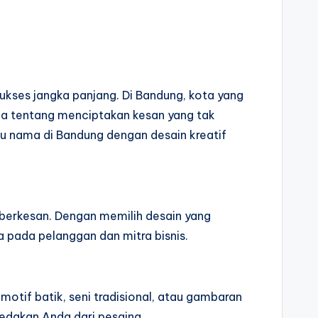
ukses jangka panjang. Di Bandung, kota yang
ga tentang menciptakan kesan yang tak
u nama di Bandung dengan desain kreatif
 berkesan. Dengan memilih desain yang
 pada pelanggan dan mitra bisnis.
tif batik, seni tradisional, atau gambaran
dakan Anda dari pesaing.