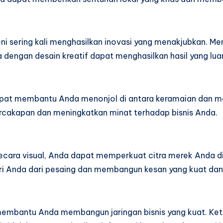
eni sering kali menghasilkan inovasi yang menakjubkan.
 dengan desain kreatif dapat menghasilkan hasil yang lu
apat membantu Anda menonjol di antara keramaian dan me
cakapan dan meningkatkan minat terhadap bisnis Anda.
ara visual, Anda dapat memperkuat citra merek Anda di 
 Anda dari pesaing dan membangun kesan yang kuat dan 
 membantu Anda membangun jaringan bisnis yang kuat. Ke