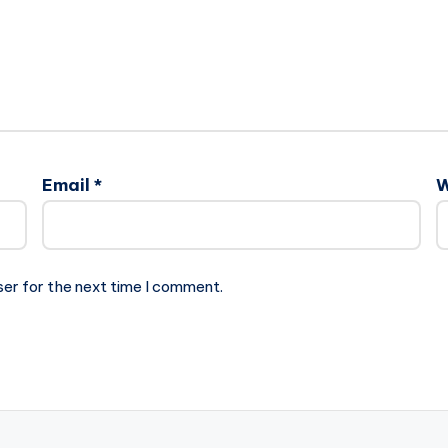
Email
*
W
ser for the next time I comment.