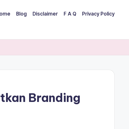
ome
Blog
Disclaimer
F A Q
Privacy Policy
tkan Branding