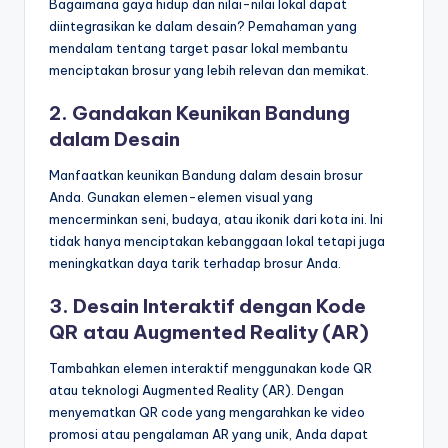
Bagaimana gaya hidup dan nilai-nilai lokal dapat
diintegrasikan ke dalam desain? Pemahaman yang
mendalam tentang target pasar lokal membantu
menciptakan brosur yang lebih relevan dan memikat.
2.
Gandakan Keunikan Bandung
dalam Desain
Manfaatkan keunikan Bandung dalam desain brosur
Anda. Gunakan elemen-elemen visual yang
mencerminkan seni, budaya, atau ikonik dari kota ini. Ini
tidak hanya menciptakan kebanggaan lokal tetapi juga
meningkatkan daya tarik terhadap brosur Anda.
3.
Desain Interaktif dengan Kode
QR atau Augmented Reality (AR)
Tambahkan elemen interaktif menggunakan kode QR
atau teknologi Augmented Reality (AR). Dengan
menyematkan QR code yang mengarahkan ke video
promosi atau pengalaman AR yang unik, Anda dapat