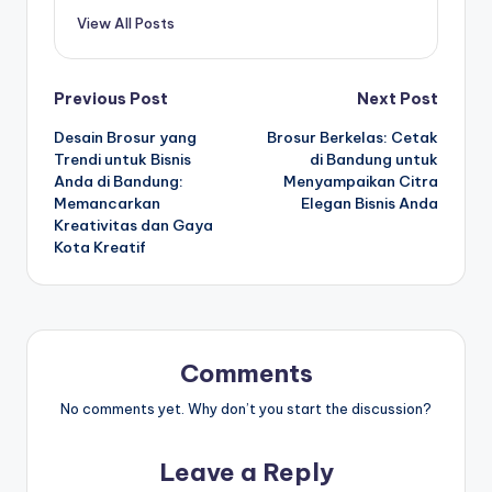
View All Posts
Post
Previous Post
Next Post
Desain Brosur yang
Brosur Berkelas: Cetak
navigation
Trendi untuk Bisnis
di Bandung untuk
Anda di Bandung:
Menyampaikan Citra
Memancarkan
Elegan Bisnis Anda
Kreativitas dan Gaya
Kota Kreatif
Comments
No comments yet. Why don’t you start the discussion?
Leave a Reply