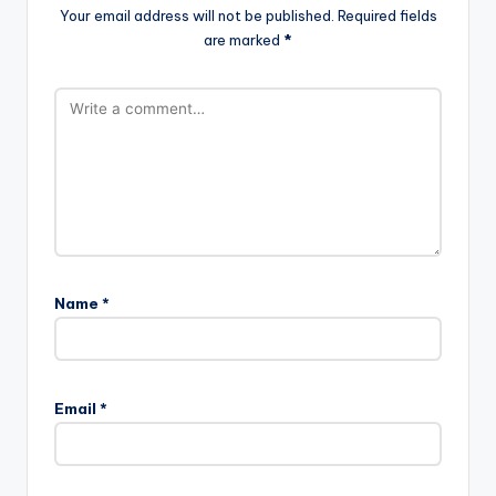
Your email address will not be published.
Required fields
are marked
*
Name
*
Email
*