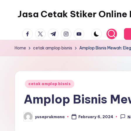
Jasa Cetak Stiker Onlin
facebook.com
twitter.com
t.me
instagram.com
youtube.com
Home
cetak amplop bisnis
Amplop Bisnis Mewah: Eleg
Posted
cetak amplop bisnis
in
Amplop Bisnis Mew
yuseprukmana
February 6, 2024
N
Posted
by